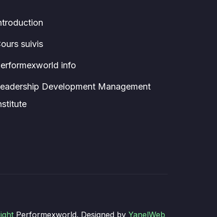
ntroduction
ours suivis
erformexworld info
eadership Development Management
nstitute
ight
Performexworld. Designed by
YanelWeb