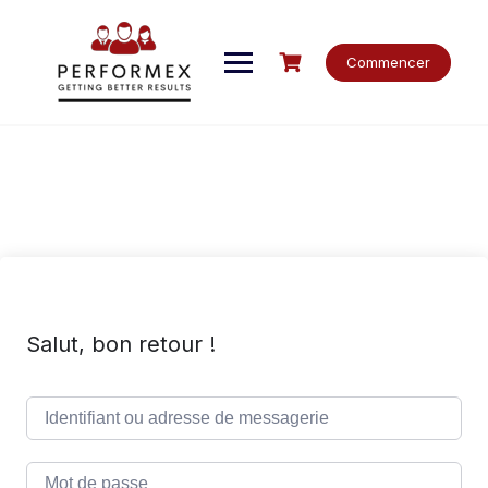
Skip
to
content
Commencer
Salut, bon retour !