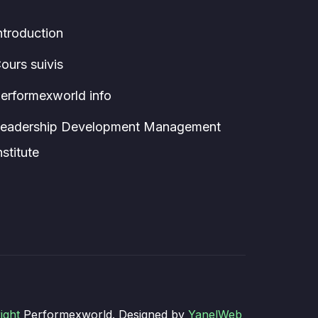
ntroduction
ours suivis
erformexworld info
eadership Development Management
nstitute
ight
Performexworld. Designed by
YanelWeb