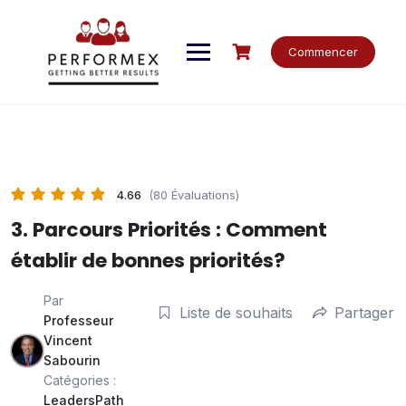
Skip
to
content
Commencer
4.66
(80 Évaluations)
3. Parcours Priorités : Comment
établir de bonnes priorités?
Par
Liste de souhaits
Partager
Professeur
Vincent
Sabourin
Catégories :
LeadersPath