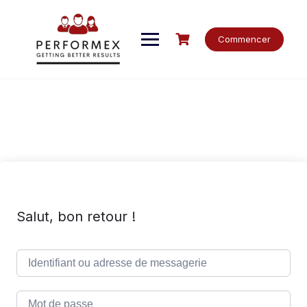
Skip
to
content
Commencer
Salut, bon retour !