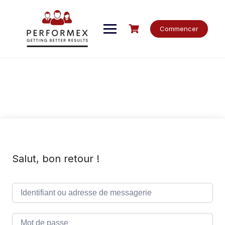
Skip
to
content
Commencer
Salut, bon retour !