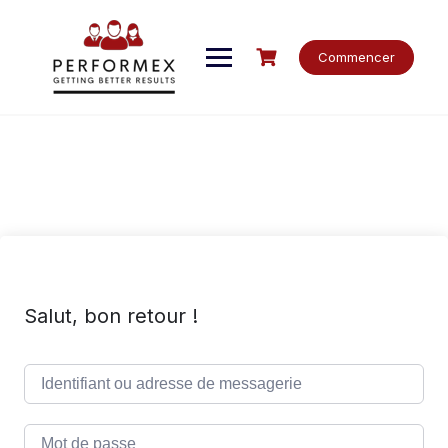
Skip
to
content
Commencer
Salut, bon retour !