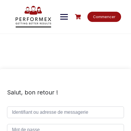
Skip
to
content
Commencer
Salut, bon retour !