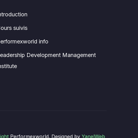
ntroduction
ours suivis
erformexworld info
eadership Development Management
nstitute
ight
Performexworld. Designed by
YanelWeb