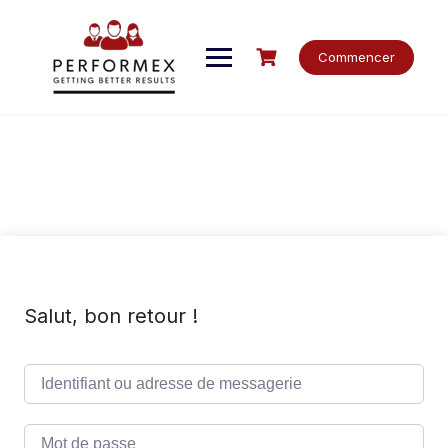
Skip
to
content
Commencer
Salut, bon retour !