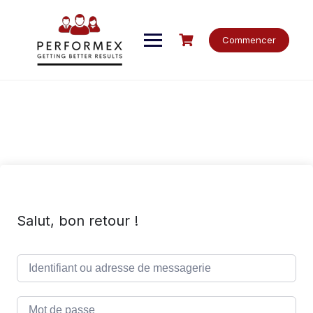
Skip
to
content
Commencer
Salut, bon retour !