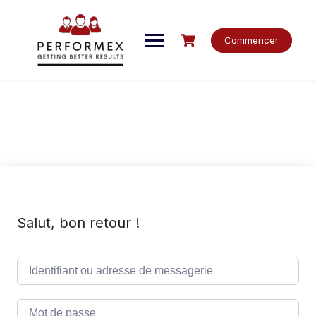
Skip
to
content
Commencer
Salut, bon retour !