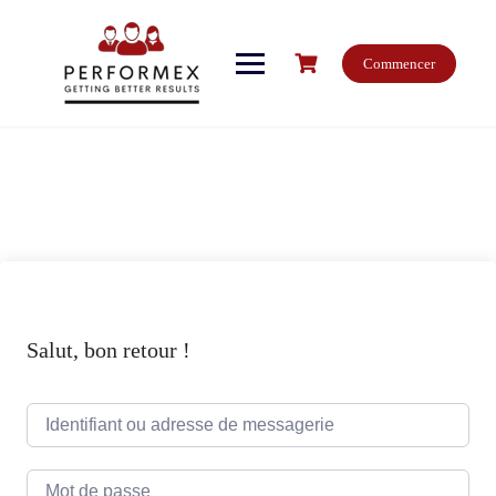
Skip
to
content
Commencer
Salut, bon retour !