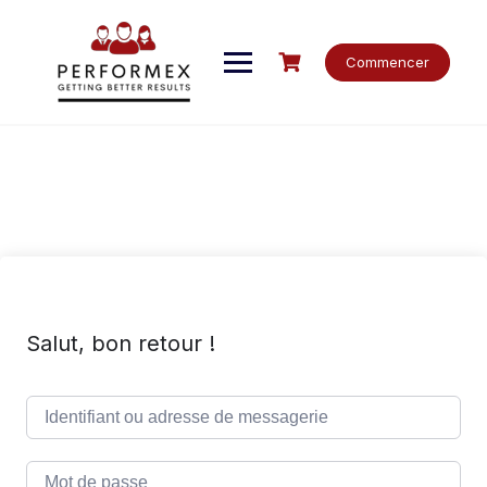
Skip
to
content
Commencer
Salut, bon retour !