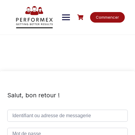
Skip
to
content
Commencer
Salut, bon retour !