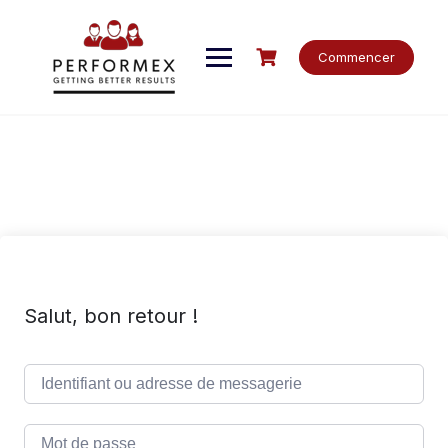
Skip
to
content
Commencer
Salut, bon retour !