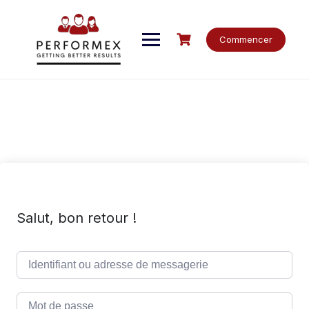
Skip
to
content
Commencer
Salut, bon retour !