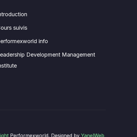
ntroduction
ours suivis
erformexworld info
eadership Development Management
nstitute
ight
Performexworld. Designed by
YanelWeb