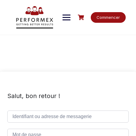
Skip
to
content
Commencer
Salut, bon retour !