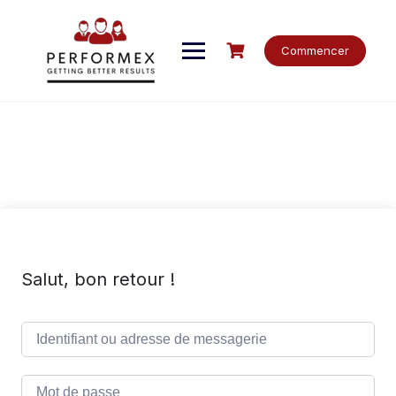
Skip
to
content
Commencer
Salut, bon retour !