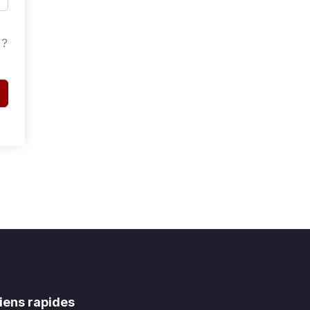
 ?
iens rapides