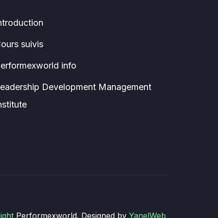
ntroduction
ours suivis
erformexworld info
eadership Development Management
nstitute
ight
Performexworld. Designed by
YanelWeb