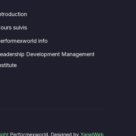
ntroduction
ours suivis
erformexworld info
eadership Development Management
nstitute
ight
Performexworld. Designed by
YanelWeb