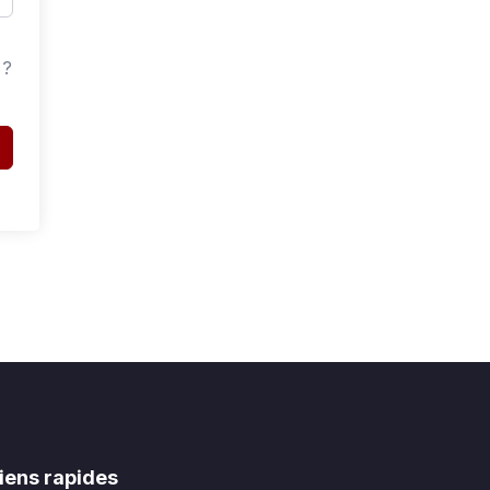
 ?
iens rapides