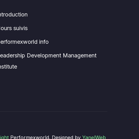
ntroduction
ours suivis
erformexworld info
eadership Development Management
nstitute
ight
Performexworld. Designed by
YanelWeb