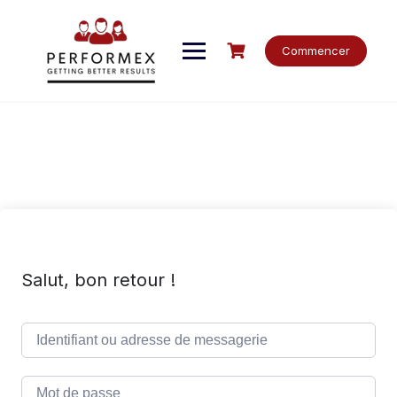
Skip
to
content
Commencer
Salut, bon retour !