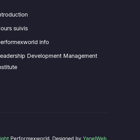
ntroduction
ours suivis
erformexworld info
eadership Development Management
nstitute
ight
Performexworld. Designed by
YanelWeb