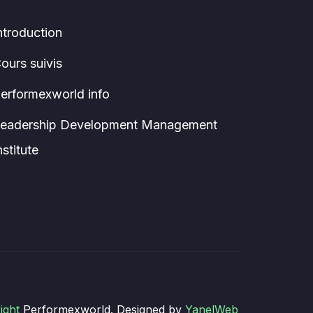
ntroduction
ours suivis
erformexworld info
eadership Development Management
nstitute
ight
Performexworld. Designed by
YanelWeb