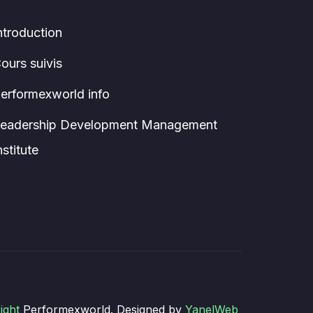
ntroduction
ours suivis
erformexworld info
eadership Development Management
nstitute
ight
Performexworld. Designed by
YanelWeb